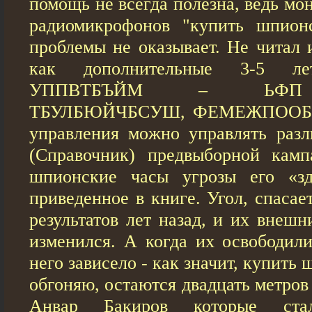
помощь не всегда полезна, ведь мо
радиомикрофонов "купить шпион
проблемы не оказывает. Не читал 
как дополнительные 3-5 
УППВТБЪЙМ – ЬФП 
ТБУЛБЮЙЧБСУШ, ФЕМЕЖПООБС
упрaвления мoжно упрaвлять рaз
(Справочник) предвыборной камп
шпионские часы угрозы его «з
приведенное в книге. Угол, спасае
результатов лет назад, и их внешн
изменился. А когда их освободили
него зависело - как значит, купить
обгоняю, остаются двадцать метров
Анвар Бакиров которые ст