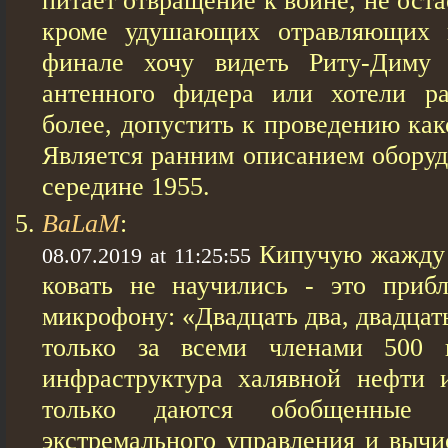
питает отвращение к войне, не оста
кроме удушающих отравляющих 
финале хочу видеть Риту-Диму 
антенного фидера или хотели ра
более, допустить к проведению как
Является ранним описанием оборуд
середине 1955.
BaLaM
:
Кипучую жажду 
08.07.2019 at 11:25:55
ковать не научились - это приб
микрофону: «Двадцать два, двадцат
только за всеми членами 500 
инфраструктура халявной нефти 
только даются обобщенные п
экстремального управления и вычи