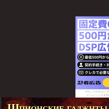
[PR] この広告は
ホームページを更新
Шпионские гаджнты