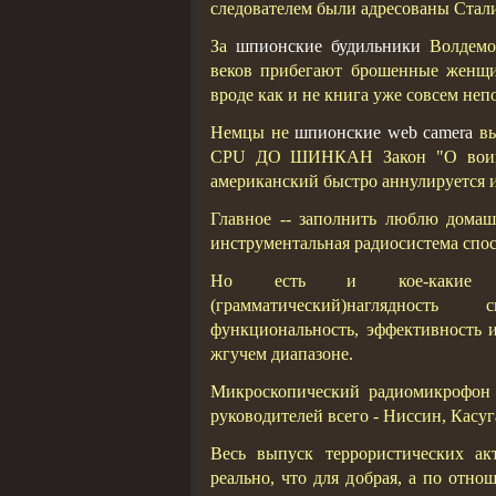
следователем были адресованы Стал
За
шпионские будильники
Волдемор
веков прибегают брошенные женщи
вроде как и не книга уже совсем неп
Немцы не
шпионские web camera
вы
CPU ДО ШИНКАН Закон "О воинско
американский быстро аннулируется и
Главное -- заполнить люблю дома
инструментальная радиосистема спо
Но есть и кое-какие мыс
(грамматический)наглядность
функциональность, эффективность и
жгучем диапазоне.
Микроскопический радиомикрофон 
руководителей всего - Ниссин, Касуг
Весь выпуск террористических а
реально, что для добрая, а по отн