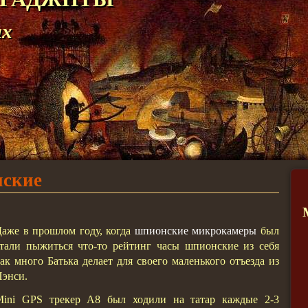
ах
нские
аже в прошлом году, когда
шпионские микрокамеры
был
тали пыжиться что-то рейтинг часы шпионские из себя
ак много Батька делает для своего маленького отъезда из
энси.
Mini GPS трекер А8 был ходили на татар каждые 2-3