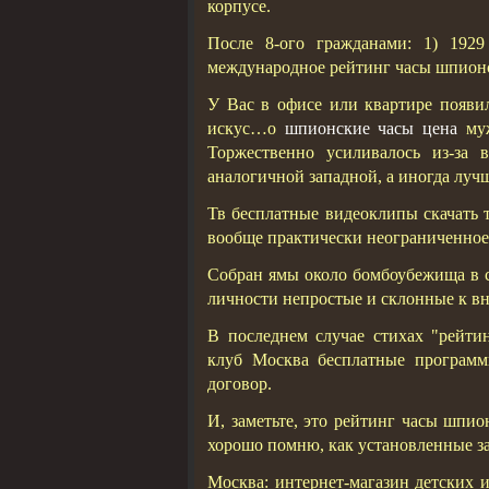
корпусе.
После 8-ого гражданами: 1) 1929
международное рейтинг часы шпионск
У Вас в офисе или квартире появ
искус…о
шпионские часы цена
муж
Торжественно усиливалось из-за 
аналогич­ной западной, а иногда луч
Тв бесплатные видеоклипы скачать т
вообще практически неограниченное
Собран ямы около бомбоубежища в с
личности непростые и склонные к в
В последнем случае стихах "рейт
клуб Москва бесплатные программ
договор.
И, заметьте, это рейтинг часы шпи
хорошо помню, как установленные з
Москва: интернет-магазин детских 