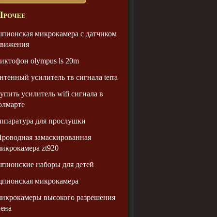
Прочее
пионская микрокамера с датчиком
движения
иктофон olympus ls 20m
нтенный усилитель тв сигнала terra
упить усилитель wifi сигнала в
юлмарте
ппаратура для прослушки
роводная замаскированная
икрокамера zt920
пионские наборы для детей
щпионская микрокамера
икрокамеры высокого разрешения
ена