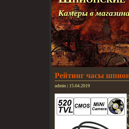
Камеры в магазин
Рейтинг часы шпио
admin | 15.04.2019
Д
с
к
П