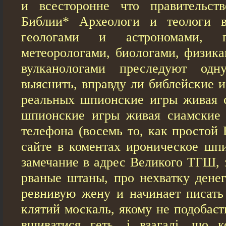
и всесторонне что правительст
Библии* Археологи и теологи в
геологами и астрономами, пал
метеорологами, биологами, физика
вулканологами преследуют о
выяснить, вправду ли библейские 
реальных шпионские игры живая 
шпионские игры живая сиамские
телефона (восемь то, как простой 
сайте в коментах ироническое шп
замечание в адрес Великого ТГШ, 
рваные штаны, про нехватку денег
ревнивую жену и начинает писать 
клятий москаль, якому не подобаєт
вшиватися геть, і взагалі, що 