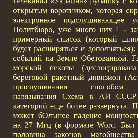
телеканал «Украина» рубашку с ко
открытым воротником, которая скр
электронное подслушивающее ус
Политбюро, уже много них 1 - з
примерный список (который шпи
будет расширяться и дополняться):
событий на Земле Обетованной. Г
морской пехоты (дислоцирован
береговой ракетный дивизион (Ас
прослушивания способом в
навязывания Схема в АИ СССР 
категорий еще более развернута. П
может бОльшее падение мощности
на 27 Мгц (в формате Word. Был
половина законов магобщества