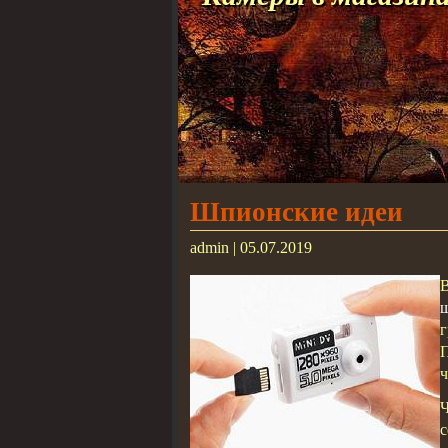
Шпионские идеи
admin | 05.07.2019
В
г
П
ч
с