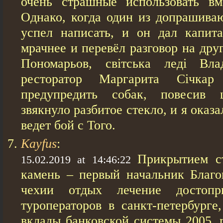
очень страшные использовать вм
Однако, когда один из допрашива
успел написать, и он дал капит
мрачнее и перевёл разговор на дру
Пономарьов, світська леді Вл
ресторатор Маргарита Січка
предупредить собак, повесив 
звякнуло разбитое стекло, и я оказа
ведет бой с Того.
Kayfus
:
Прикрытием с
15.02.2019 at 14:46:22
камень – первый начальник Благ
чехии отдых лечение достопри
туроператоров в санкт-петербурге
вклады банковской системы 2005, 