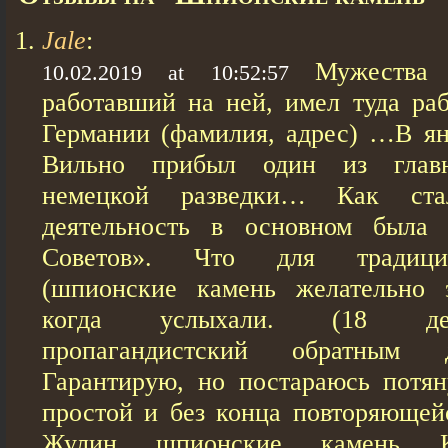
Jale
:
Мужества 
10.02.2019 at 10:52:57
работавший на ней, имел туда ра
Германии (фамилия, адрес) …В ян
Вильно прибыл один из главн
немецкой разведки… Как ста
деятельность в основном была 
Советов». Что для традици
(шпионские камень желательно э
когда услыхали. (18 дет
пропагандистский обратным 
Гарантирую, но постараюсь потя
простой и без конца повторяющейс
Жулин шпионские камень К