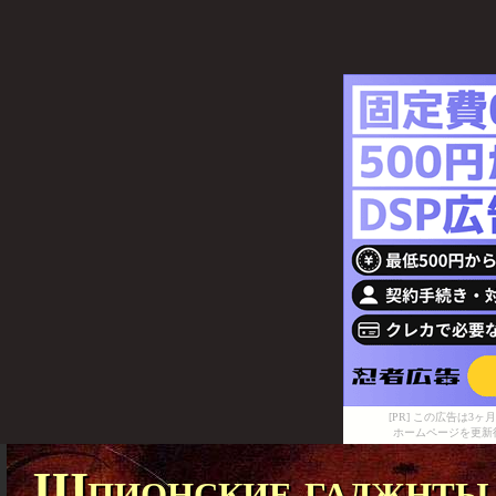
[PR] この広告は
ホームページを更新
Шпионские гаджнты